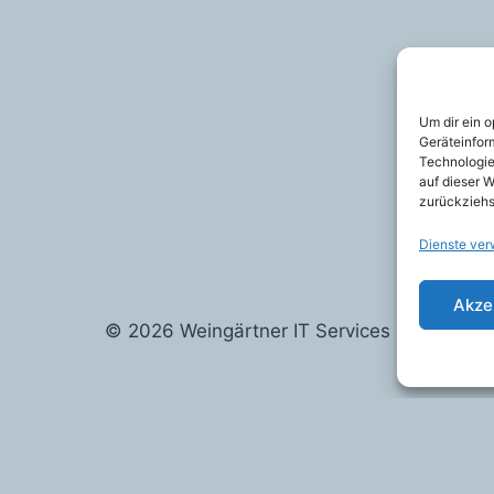
Um dir ein 
Geräteinfor
Technologie
auf dieser W
zurückziehs
Dienste ver
Akze
© 2026 Weingärtner IT Services
Alle Preise inkl. der gesetzlichen MwSt.
Vertrag widerrufen