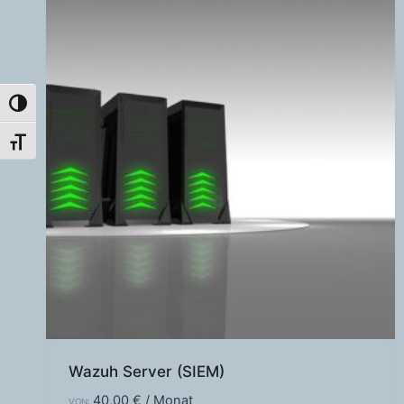
Umschalten auf hohe Kontraste
Schrift vergrößern
Wazuh Server (SIEM)
40,00
€
/ Monat
VON: