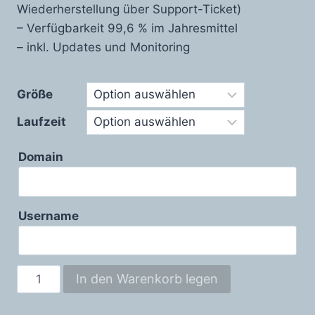
Wiederherstellung über Support-Ticket)
– Verfügbarkeit 99,6 % im Jahresmittel
– inkl. Updates und Monitoring
Größe
Laufzeit
Domain
Username
GoToSocial
In den Warenkorb legen
Menge