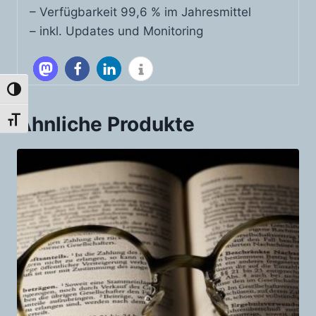
– Verfügbarkeit 99,6 % im Jahresmittel
– inkl. Updates und Monitoring
Umschalten auf hohe Kontraste
Ähnliche Produkte
Schrift vergrößern