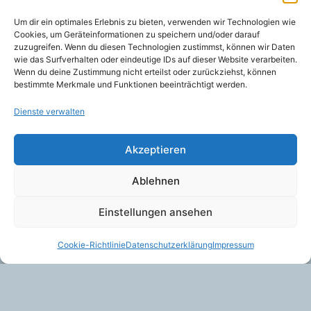
geprüfte Gesamtbewertungen
Bewertet
Um dir ein optimales Erlebnis zu bieten, verwenden wir Technologien wie
mit
5,00
€
/ Monat
Cookies, um Geräteinformationen zu speichern und/oder darauf
VON:
5.00
von 5
zuzugreifen. Wenn du diesen Technologien zustimmst, können wir Daten
wie das Surfverhalten oder eindeutige IDs auf dieser Website verarbeiten.
Wenn du deine Zustimmung nicht erteilst oder zurückziehst, können
bestimmte Merkmale und Funktionen beeinträchtigt werden.
Dienste verwalten
Akzeptieren
Ablehnen
Einstellungen ansehen
© 2026 Weingärtner IT Services
Cookie-Richtlinie
Datenschutzerklärung
Impressum
Alle Preise inkl. der gesetzlichen MwSt.