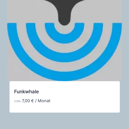
Funkwhale
7,00
€
/ Monat
VON: