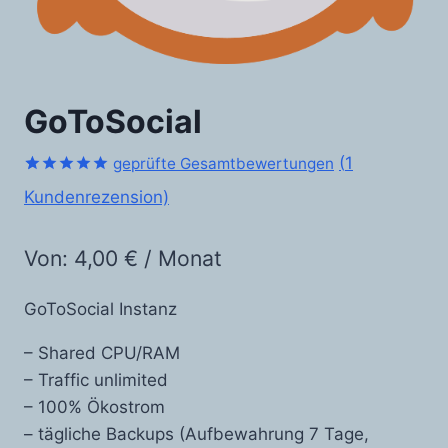
GoToSocial
(
1
geprüfte Gesamtbewertungen
Bewertet
1
Kundenrezension)
mit
5.00
von 5,
basierend
Von:
4,00
€
/ Monat
auf
Kundenbewertung
GoToSocial Instanz
– Shared CPU/RAM
– Traffic unlimited
– 100% Ökostrom
– tägliche Backups (Aufbewahrung 7 Tage,