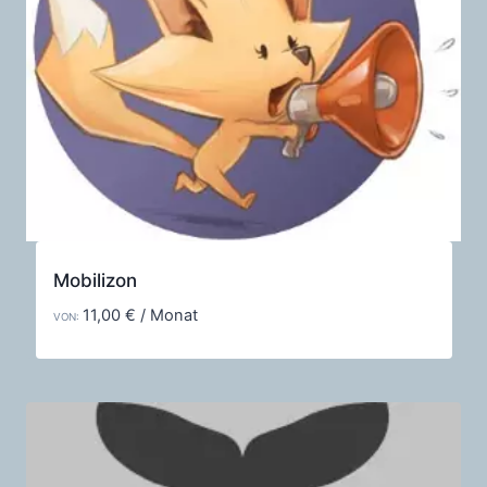
Mobilizon
11,00
€
/ Monat
VON: