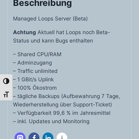
Beschreibung
Managed Loops Server (Beta)
Achtung
Aktuell hat Loops noch Beta-
Status und kann Bugs enthalten
– Shared CPU/RAM
– Adminzugang
– Traffic unlimited
– 1 GBit/s Uplink
Umschalten auf hohe Kontraste
– 100% Ökostrom
Schrift vergrößern
– tägliche Backups (Aufbewahrung 7 Tage,
Wiederherstellung über Support-Ticket)
– Verfügbarkeit 99,6 % im Jahresmittel
– inkl. Updates und Monitoring