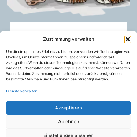
Mastodon
Zustimmung verwalten
geprüfte Gesamtbewertungen
Bewertet
Um dir ein optimales Erlebnis zu bieten, verwenden wir Technologien wie
mit
5,00
€
/ Monat
Cookies, um Geräteinformationen zu speichern und/oder darauf
VON:
5.00
von 5
zuzugreifen. Wenn du diesen Technologien zustimmst, können wir Daten
wie das Surfverhalten oder eindeutige IDs auf dieser Website verarbeiten.
Wenn du deine Zustimmung nicht erteilst oder zurückziehst, können
bestimmte Merkmale und Funktionen beeinträchtigt werden.
Dienste verwalten
Akzeptieren
Ablehnen
Einstellungen ansehen