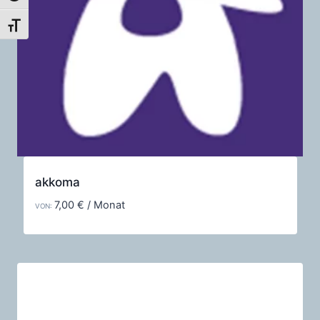
Schrift vergrößern
akkoma
7,00
€
/ Monat
VON: