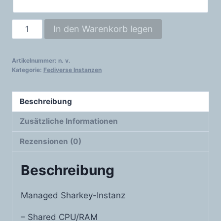
Sharkey
In den Warenkorb legen
Menge
Artikelnummer:
n. v.
Kategorie:
Fediverse Instanzen
Beschreibung
Zusätzliche Informationen
Rezensionen (0)
Beschreibung
Managed Sharkey-Instanz
– Shared CPU/RAM