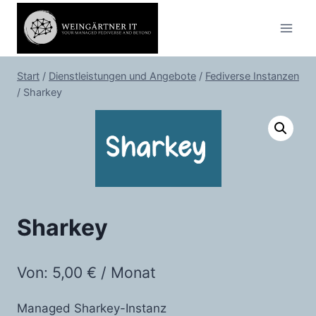
Zum
Inhalt
springen
Start
/
Dienstleistungen und Angebote
/
Fediverse Instanzen
/
Sharkey
Sharkey
Von:
5,00
€
/ Monat
Managed Sharkey-Instanz