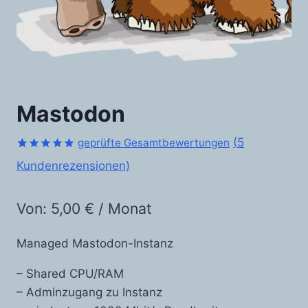
Mastodon
(
5
geprüfte Gesamtbewertungen
Bewertet
4
Kundenrezensionen)
mit
5.00
von 5,
basierend
Von:
5,00
€
/ Monat
auf
Kundenbewertungen
Managed Mastodon-Instanz
– Shared CPU/RAM
– Adminzugang zu Instanz