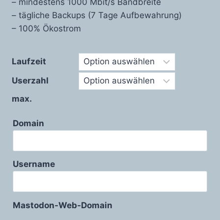
– mindestens 1000 Mbit/s Bandbreite
– tägliche Backups (7 Tage Aufbewahrung)
– 100% Ökostrom
Laufzeit
Userzahl
max.
Domain
Username
Mastodon-Web-Domain