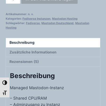
Menge
Artikelnummer:
n. v.
Kategorien:
Fediverse Instanzen
,
Mastodon Hosting
Schlagwörter:
Fediverse
,
Mastodon Deutschland
,
Mastodon
Hosting
Beschreibung
Zusätzliche Informationen
Rezensionen (5)
Beschreibung
Umschalten auf hohe Kontraste
Managed Mastodon-Instanz
Schrift vergrößern
– Shared CPU/RAM
– Adminzugang zu Instanz