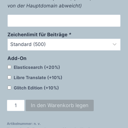
von der Hauptdomain abweicht)
Zeichenlimit für Beiträge
*
Add-On
Elasticsearch
(+20%)
Libre Translate
(+10%)
Glitch Edition
(+10%)
Mastodon
In den Warenkorb legen
Pro
Menge
Artikelnummer:
n. v.