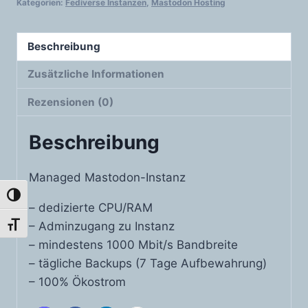
Kategorien:
Fediverse Instanzen
,
Mastodon Hosting
Beschreibung
Zusätzliche Informationen
Rezensionen (0)
Beschreibung
Managed Mastodon-Instanz
Umschalten auf hohe Kontraste
– dedizierte CPU/RAM
– Adminzugang zu Instanz
Schrift vergrößern
– mindestens 1000 Mbit/s Bandbreite
– tägliche Backups (7 Tage Aufbewahrung)
– 100% Ökostrom