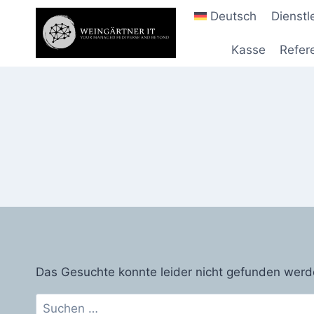
Zum
Deutsch
Dienst
Inhalt
springen
Kasse
Refer
Das Gesuchte konnte leider nicht gefunden werden.
Suchen