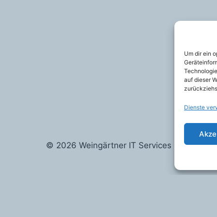
Um dir ein 
Geräteinfor
Technologie
auf dieser W
zurückziehs
Dienste ver
Akze
© 2026 Weingärtner IT Services
Alle Preise inkl. der gesetzlichen MwSt.
Vertrag widerrufen