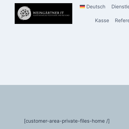
Zum
Deutsch
Dienst
Inhalt
springen
Kasse
Refer
[customer-area-private-files-home /]